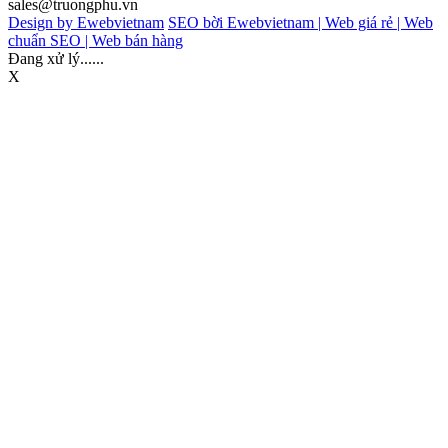
sales@truongphu.vn
Design by Ewebvietnam
SEO bời Ewebvietnam |
Web giá rẻ |
Web
chuẩn SEO |
Web bán hàng
Đang xử lý......
X