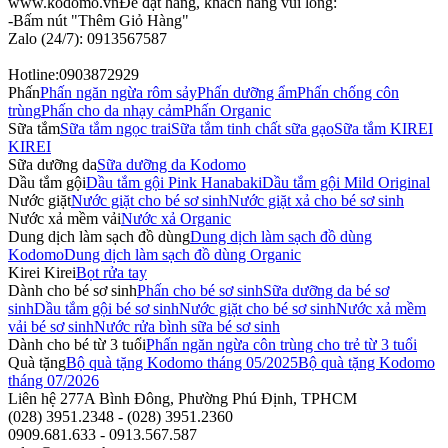
www.kodomo.vn
Để đặt hàng, khách hàng vui lòng:
-Bấm nút "Thêm Giỏ Hàng"
Zalo (24/7): 0913567587
Hotline:0903872929
Phấn
Phấn ngăn ngừa rôm sảy
Phấn dưỡng ẩm
Phấn chống côn
trùng
Phấn cho da nhạy cảm
Phấn Organic
Sữa tắm
Sữa tắm ngọc trai
Sữa tắm tinh chất sữa gạo
Sữa tắm KIREI
KIREI
Sữa dưỡng da
Sữa dưỡng da Kodomo
Dầu tắm gội
Dầu tắm gội Pink Hanabaki
Dầu tắm gội Mild Original
Nước giặt
Nước giặt cho bé sơ sinh
Nước giặt xả cho bé sơ sinh
Nước xả mềm vải
Nước xả Organic
Dung dịch làm sạch đồ dùng
Dung dịch làm sạch đồ dùng
Kodomo
Dung dịch làm sạch đồ dùng Organic
Kirei Kirei
Bọt rửa tay
Dành cho bé sơ sinh
Phấn cho bé sơ sinh
Sữa dưỡng da bé sơ
sinh
Dầu tắm gội bé sơ sinh
Nước giặt cho bé sơ sinh
Nước xả mềm
vải bé sơ sinh
Nước rửa bình sữa bé sơ sinh
Dành cho bé từ 3 tuổi
Phấn ngăn ngừa côn trùng cho trẻ từ 3 tuổi
Quà tặng
Bộ quà tặng Kodomo tháng 05/2025
Bộ quà tặng Kodomo
tháng 07/2026
Liên hệ
277A Bình Đông, Phường Phú Định, TPHCM
(028) 3951.2348 - (028) 3951.2360
0909.681.633 - 0913.567.587