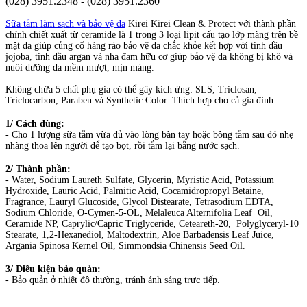
(028) 3951.2348 - (028) 3951.2360
Sữa tắm làm sạch và bảo vệ da
Kirei Kirei Clean & Protect với thành phần
chính chiết xuất từ ceramide là 1 trong 3 loại lipit cấu tạo lớp màng trên bề
mặt da giúp củng cố hàng rào bảo vệ da chắc khỏe kết hợp với tinh dầu
jojoba, tinh dầu argan và nha đam hữu cơ giúp bảo vệ da không bị khô và
nuôi dưỡng da mềm mượt, mịn màng.
Không chứa 5 chất phụ gia có thể gây kích ứng: SLS, Triclosan,
Triclocarbon, Paraben và Synthetic Color. Thích hợp cho cả gia đình.
1/ Cách dùng:
- Cho 1 lượng sữa tắm vừa đủ vào lòng bàn tay hoặc bông tắm sau đó nhẹ
nhàng thoa lên người để tạo bọt, rồi tắm lại bằng nước sạch.
2/ Thành phần:
- Water, Sodium Laureth Sulfate, Glycerin, Myristic Acid, Potassium
Hydroxide, Lauric Acid, Palmitic Acid, Cocamidropropyl Betaine,
Fragrance, Lauryl Glucoside, Glycol Distearate, Tetrasodium EDTA,
Sodium Chloride, O-Cymen-5-OL, Melaleuca Alternifolia Leaf Oil,
Ceramide NP, Caprylic/Capric Triglyceride, Ceteareth-20, Polyglyceryl-10
Stearate, 1,2-Hexanediol, Maltodextrin, Aloe Barbadensis Leaf Juice,
Argania Spinosa Kernel Oil, Simmondsia Chinensis Seed Oil.
3/ Điều kiện bảo quản:
- Bảo quản ở nhiệt độ thường, tránh ánh sáng trực tiếp.