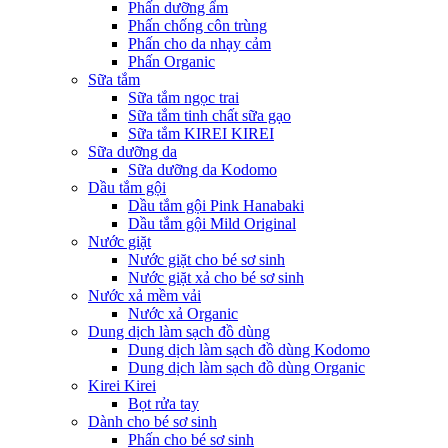
Phấn dưỡng ẩm
Phấn chống côn trùng
Phấn cho da nhạy cảm
Phấn Organic
Sữa tắm
Sữa tắm ngọc trai
Sữa tắm tinh chất sữa gạo
Sữa tắm KIREI KIREI
Sữa dưỡng da
Sữa dưỡng da Kodomo
Dầu tắm gội
Dầu tắm gội Pink Hanabaki
Dầu tắm gội Mild Original
Nước giặt
Nước giặt cho bé sơ sinh
Nước giặt xả cho bé sơ sinh
Nước xả mềm vải
Nước xả Organic
Dung dịch làm sạch đồ dùng
Dung dịch làm sạch đồ dùng Kodomo
Dung dịch làm sạch đồ dùng Organic
Kirei Kirei
Bọt rửa tay
Dành cho bé sơ sinh
Phấn cho bé sơ sinh