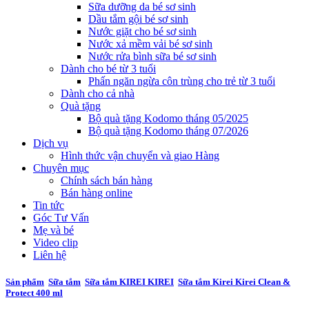
Sữa dưỡng da bé sơ sinh
Dầu tắm gội bé sơ sinh
Nước giặt cho bé sơ sinh
Nước xả mềm vải bé sơ sinh
Nước rửa bình sữa bé sơ sinh
Dành cho bé từ 3 tuổi
Phấn ngăn ngừa côn trùng cho trẻ từ 3 tuổi
Dành cho cả nhà
Quà tặng
Bộ quà tặng Kodomo tháng 05/2025
Bộ quà tặng Kodomo tháng 07/2026
Dịch vụ
Hình thức vận chuyển và giao Hàng
Chuyên mục
Chính sách bán hàng
Bán hàng online
Tin tức
Góc Tư Vấn
Mẹ và bé
Video clip
Liên hệ
Sản phẩm
Sữa tắm
Sữa tắm KIREI KIREI
Sữa tắm Kirei Kirei Clean &
Protect 400 ml