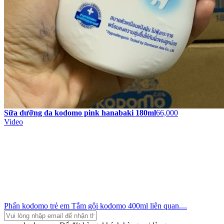
Sữa dưỡng da kodomo pink hanabaki 180ml
66,000
Video
Phấn kodomo trẻ em
Tắm gội kodomo 400ml
liên quan....