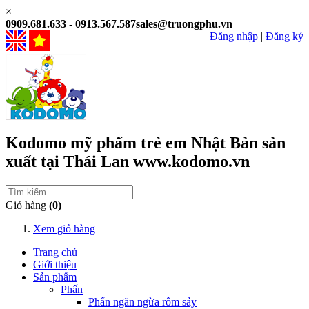
×
0909.681.633 - 0913.567.587
sales@truongphu.vn
Đăng nhập
|
Đăng ký
Kodomo
mỹ phẩm trẻ em
Nhật Bản
sản
xuất tại
Thái Lan
www.kodomo.vn
Giỏ hàng
(0)
Xem giỏ hàng
Trang chủ
Giới thiệu
Sản phẩm
Phấn
Phấn ngăn ngừa rôm sảy