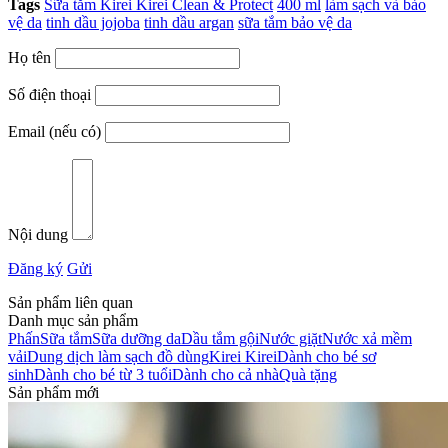
Tags
Sữa tắm Kirei Kirei Clean & Protect
400 ml
làm sạch và bảo
vệ da
tinh dầu jojoba
tinh dầu argan
sữa tắm bảo vệ da
Họ tên
Số điện thoại
Email (nếu có)
Nội dung
Đăng ký
Gửi
Sản phẩm liên quan
Danh mục sản phẩm
Phấn
Sữa tắm
Sữa dưỡng da
Dầu tắm gội
Nước giặt
Nước xả mềm
vải
Dung dịch làm sạch đồ dùng
Kirei Kirei
Dành cho bé sơ
sinh
Dành cho bé từ 3 tuổi
Dành cho cả nhà
Quà tặng
Sản phẩm mới