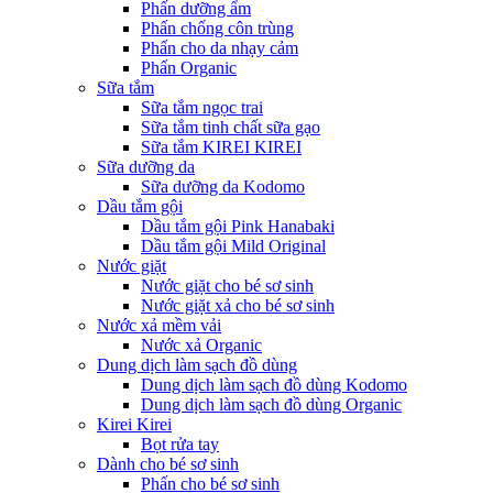
Phấn dưỡng ẩm
Phấn chống côn trùng
Phấn cho da nhạy cảm
Phấn Organic
Sữa tắm
Sữa tắm ngọc trai
Sữa tắm tinh chất sữa gạo
Sữa tắm KIREI KIREI
Sữa dưỡng da
Sữa dưỡng da Kodomo
Dầu tắm gội
Dầu tắm gội Pink Hanabaki
Dầu tắm gội Mild Original
Nước giặt
Nước giặt cho bé sơ sinh
Nước giặt xả cho bé sơ sinh
Nước xả mềm vải
Nước xả Organic
Dung dịch làm sạch đồ dùng
Dung dịch làm sạch đồ dùng Kodomo
Dung dịch làm sạch đồ dùng Organic
Kirei Kirei
Bọt rửa tay
Dành cho bé sơ sinh
Phấn cho bé sơ sinh