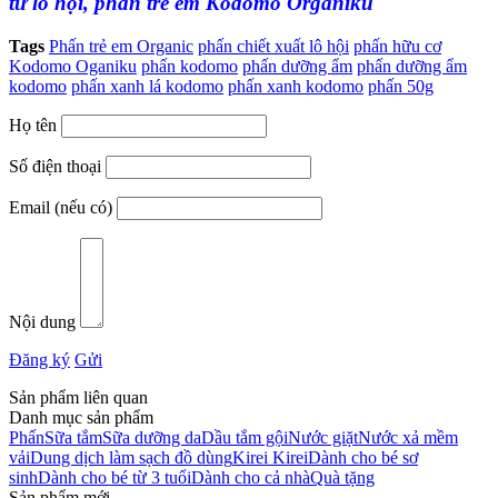
từ lô hội, phấn trẻ em Kodomo Organiku
Tags
Phấn trẻ em Organic
phấn chiết xuất lô hội
phấn hữu cơ
Kodomo Oganiku
phấn kodomo
phấn dưỡng ẩm
phấn dưỡng ẩm
kodomo
phấn xanh lá kodomo
phấn xanh kodomo
phấn 50g
Họ tên
Số điện thoại
Email (nếu có)
Nội dung
Đăng ký
Gửi
Sản phẩm liên quan
Danh mục sản phẩm
Phấn
Sữa tắm
Sữa dưỡng da
Dầu tắm gội
Nước giặt
Nước xả mềm
vải
Dung dịch làm sạch đồ dùng
Kirei Kirei
Dành cho bé sơ
sinh
Dành cho bé từ 3 tuổi
Dành cho cả nhà
Quà tặng
Sản phẩm mới