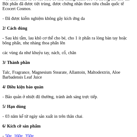
Bột phấn đã được tiệt trùng, được chứng nhận theo tiêu chuẩn quốc tế
Ecocert Cosmos.
- Đã được kiểm nghiệm không gây kích ứng da
2/ Cách dùng
- Sau khi tắm, lau khô cơ thể cho bé, cho 1 ít phấn ra lòng bàn tay hoặc
bông phấn, nhẹ nhàng thoa phấn lên
các vùng da như khuỷu tay, nách, cổ, chân
3/ Thành phần
Talc, Fragrance, Magnesium Stearate, Allantoin, Maltodextrin, Aloe
Barbadensis Leaf Juice
4/ Điều kiện bảo quản
- Bảo quản ở nhiệt độ thường, tránh ánh sáng trực tiếp.
5/ Hạn dùng
- 03 năm kể từ ngày sản xuất in trên thân chai.
6/ Kích cỡ sản phẩm
-
50g
,
160g
,
350g