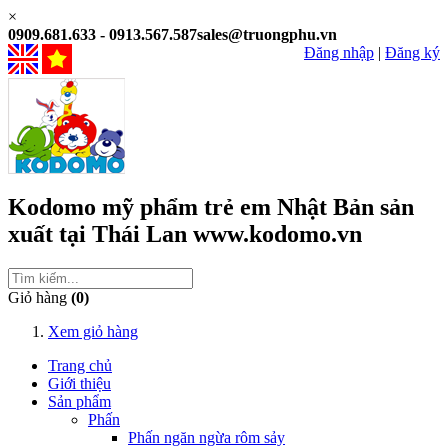
×
0909.681.633 - 0913.567.587
sales@truongphu.vn
Đăng nhập
|
Đăng ký
Kodomo
mỹ phẩm trẻ em
Nhật Bản
sản
xuất tại
Thái Lan
www.kodomo.vn
Giỏ hàng
(0)
Xem giỏ hàng
Trang chủ
Giới thiệu
Sản phẩm
Phấn
Phấn ngăn ngừa rôm sảy