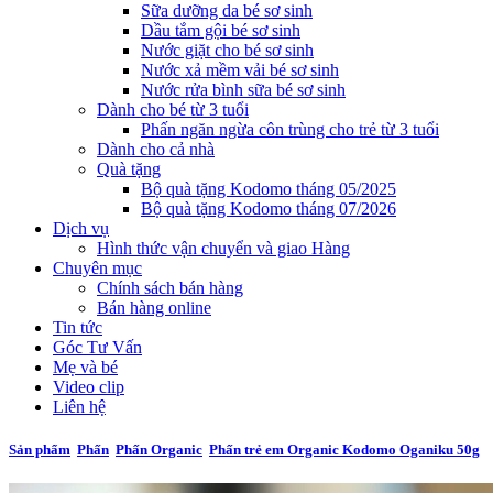
Sữa dưỡng da bé sơ sinh
Dầu tắm gội bé sơ sinh
Nước giặt cho bé sơ sinh
Nước xả mềm vải bé sơ sinh
Nước rửa bình sữa bé sơ sinh
Dành cho bé từ 3 tuổi
Phấn ngăn ngừa côn trùng cho trẻ từ 3 tuổi
Dành cho cả nhà
Quà tặng
Bộ quà tặng Kodomo tháng 05/2025
Bộ quà tặng Kodomo tháng 07/2026
Dịch vụ
Hình thức vận chuyển và giao Hàng
Chuyên mục
Chính sách bán hàng
Bán hàng online
Tin tức
Góc Tư Vấn
Mẹ và bé
Video clip
Liên hệ
Sản phẩm
Phấn
Phấn Organic
Phấn trẻ em Organic Kodomo Oganiku 50g