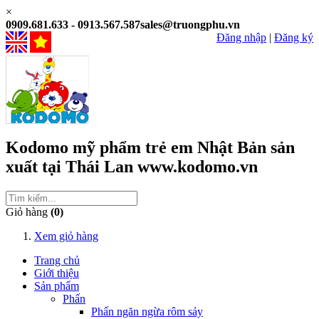
×
0909.681.633 - 0913.567.587
sales@truongphu.vn
Đăng nhập
|
Đăng ký
Kodomo
mỹ phẩm trẻ em
Nhật Bản
sản
xuất tại
Thái Lan
www.kodomo.vn
Giỏ hàng
(0)
Xem giỏ hàng
Trang chủ
Giới thiệu
Sản phẩm
Phấn
Phấn ngăn ngừa rôm sảy