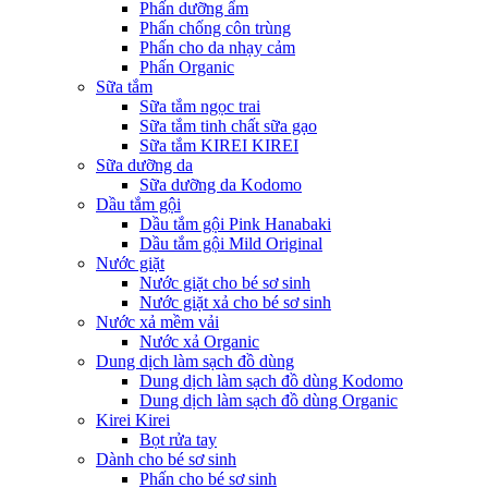
Phấn dưỡng ẩm
Phấn chống côn trùng
Phấn cho da nhạy cảm
Phấn Organic
Sữa tắm
Sữa tắm ngọc trai
Sữa tắm tinh chất sữa gạo
Sữa tắm KIREI KIREI
Sữa dưỡng da
Sữa dưỡng da Kodomo
Dầu tắm gội
Dầu tắm gội Pink Hanabaki
Dầu tắm gội Mild Original
Nước giặt
Nước giặt cho bé sơ sinh
Nước giặt xả cho bé sơ sinh
Nước xả mềm vải
Nước xả Organic
Dung dịch làm sạch đồ dùng
Dung dịch làm sạch đồ dùng Kodomo
Dung dịch làm sạch đồ dùng Organic
Kirei Kirei
Bọt rửa tay
Dành cho bé sơ sinh
Phấn cho bé sơ sinh