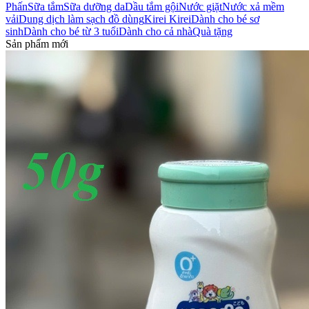
Phấn
Sữa tắm
Sữa dưỡng da
Dầu tắm gội
Nước giặt
Nước xả mềm
vải
Dung dịch làm sạch đồ dùng
Kirei Kirei
Dành cho bé sơ
sinh
Dành cho bé từ 3 tuổi
Dành cho cả nhà
Quà tặng
Sản phẩm mới