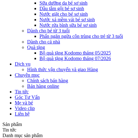
Sữa dưỡng da bé sơ sinh
Dầu tắm gội bé sơ sinh
Nước giặt cho bé sơ sinh
Nước xả mềm vải bé sơ sinh
Nước rửa bình sữa bé sơ sinh
Dành cho bé từ 3 tuổi
Phấn ngăn ngừa côn trùng cho trẻ từ 3 tuổi
Dành cho cả nhà
Quà tặng
Bộ quà tặng Kodomo tháng 05/2025
Bộ quà tặng Kodomo tháng 07/2026
Dịch vụ
Hình thức vận chuyển và giao Hàng
Chuyên mục
Chính sách bán hàng
Bán hàng online
Tin tức
Góc Tư Vấn
Mẹ và bé
Video clip
Liên hệ
Sản phẩm
Tin tức
Danh mục sản phẩm