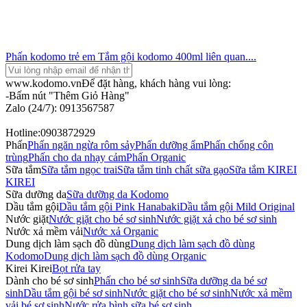
Phấn kodomo trẻ em
Tắm gội kodomo 400ml
liên quan....
www.kodomo.vn
Để đặt hàng, khách hàng vui lòng:
-Bấm nút "Thêm Giỏ Hàng"
Zalo (24/7): 0913567587
Hotline:0903872929
Phấn
Phấn ngăn ngừa rôm sảy
Phấn dưỡng ẩm
Phấn chống côn
trùng
Phấn cho da nhạy cảm
Phấn Organic
Sữa tắm
Sữa tắm ngọc trai
Sữa tắm tinh chất sữa gạo
Sữa tắm KIREI
KIREI
Sữa dưỡng da
Sữa dưỡng da Kodomo
Dầu tắm gội
Dầu tắm gội Pink Hanabaki
Dầu tắm gội Mild Original
Nước giặt
Nước giặt cho bé sơ sinh
Nước giặt xả cho bé sơ sinh
Nước xả mềm vải
Nước xả Organic
Dung dịch làm sạch đồ dùng
Dung dịch làm sạch đồ dùng
Kodomo
Dung dịch làm sạch đồ dùng Organic
Kirei Kirei
Bọt rửa tay
Dành cho bé sơ sinh
Phấn cho bé sơ sinh
Sữa dưỡng da bé sơ
sinh
Dầu tắm gội bé sơ sinh
Nước giặt cho bé sơ sinh
Nước xả mềm
vải bé sơ sinh
Nước rửa bình sữa bé sơ sinh