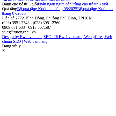
Dành cho bé từ 3 tuổi
Phấn ngăn ngừa côn trùng cho trẻ từ 3 tuổi
Quà tặng
Bộ quà tặng Kodomo tháng 05/2025
Bộ quà tặng Kodomo
tháng 07/2026
Liên hệ
277A Bình Đông, Phường Phú Định, TPHCM
(028) 3951.2348 - (028) 3951.2360
0909.681.633 - 0913.567.587
sales@truongphu.vn
Design by Ewebvietnam
SEO bời Ewebvietnam |
Web giá rẻ |
Web
chuẩn SEO |
Web bán hàng
Đang xử lý......
X