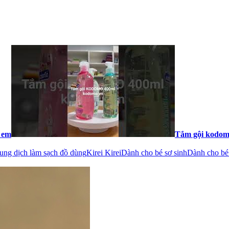
 em
Tắm gội kodom
ung dịch làm sạch đồ dùng
Kirei Kirei
Dành cho bé sơ sinh
Dành cho bé 