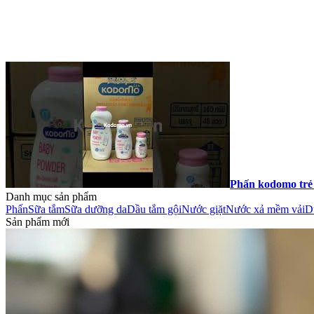
Phấn kodomo trẻ
Danh mục sản phẩm
Phấn
Sữa tắm
Sữa dưỡng da
Dầu tắm gội
Nước giặt
Nước xả mềm vải
D
Sản phẩm mới