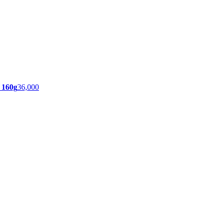
 160g
36,000