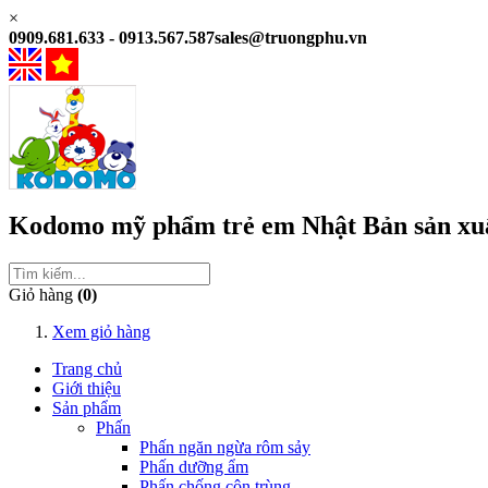
×
0909.681.633 - 0913.567.587
sales@truongphu.vn
Kodomo
mỹ phẩm trẻ em
Nhật Bản
sản xu
Giỏ hàng
(0)
Xem giỏ hàng
Trang chủ
Giới thiệu
Sản phẩm
Phấn
Phấn ngăn ngừa rôm sảy
Phấn dưỡng ẩm
Phấn chống côn trùng