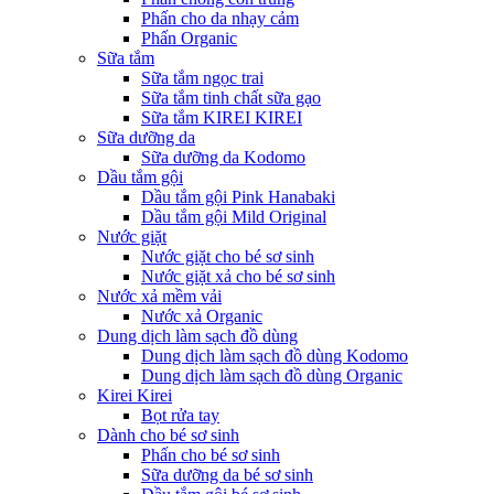
Phấn cho da nhạy cảm
Phấn Organic
Sữa tắm
Sữa tắm ngọc trai
Sữa tắm tinh chất sữa gạo
Sữa tắm KIREI KIREI
Sữa dưỡng da
Sữa dưỡng da Kodomo
Dầu tắm gội
Dầu tắm gội Pink Hanabaki
Dầu tắm gội Mild Original
Nước giặt
Nước giặt cho bé sơ sinh
Nước giặt xả cho bé sơ sinh
Nước xả mềm vải
Nước xả Organic
Dung dịch làm sạch đồ dùng
Dung dịch làm sạch đồ dùng Kodomo
Dung dịch làm sạch đồ dùng Organic
Kirei Kirei
Bọt rửa tay
Dành cho bé sơ sinh
Phấn cho bé sơ sinh
Sữa dưỡng da bé sơ sinh