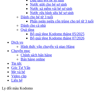
Dầu tắm gội bé sơ sinh
Nước giặt cho bé sơ sinh
Nước xả mềm vải bé sơ sinh
Nước rửa bình sữa bé sơ sinh
Dành cho bé từ 3 tuổi
Phấn ngăn ngừa côn trùng cho trẻ từ 3 tuổi
Dành cho cả nhà
Quà tặng
Bộ quà tặng Kodomo tháng 05/2025
Bộ quà tặng Kodomo tháng 07/2026
Dịch vụ
Hình thức vận chuyển và giao Hàng
Chuyên mục
Chính sách bán hàng
Bán hàng online
Tin tức
Góc Tư Vấn
Mẹ và bé
Video clip
Liên hệ
Ly đổi màu Kodomo