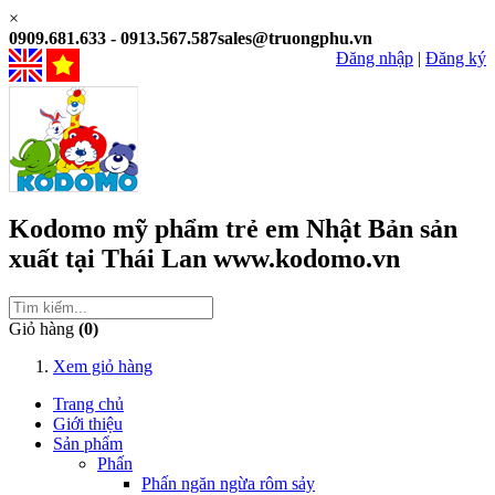
×
0909.681.633 - 0913.567.587
sales@truongphu.vn
Đăng nhập
|
Đăng ký
Kodomo
mỹ phẩm trẻ em
Nhật Bản
sản
xuất tại
Thái Lan
www.kodomo.vn
Giỏ hàng
(0)
Xem giỏ hàng
Trang chủ
Giới thiệu
Sản phẩm
Phấn
Phấn ngăn ngừa rôm sảy