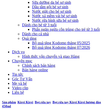
Sữa dưỡng da bé sơ sinh
Dầu tắm gội bé sơ sinh
Nước giặt cho bé sơ sinh
Nước xả mềm vải bé sơ sinh
Nước rửa bình sữa bé sơ sinh
Dành cho bé từ 3 tuổi
Phấn ngăn ngừa côn trùng cho trẻ từ 3 tuổi
Dành cho cả nhà
Quà tặng
Bộ quà tặng Kodomo tháng 05/2025
Bộ quà tặng Kodomo tháng 07/2026
Dịch vụ
Hình thức vận chuyển và giao Hàng
Chuyên mục
Chính sách bán hàng
Bán hàng online
Tin tức
Góc Tư Vấn
Mẹ và bé
Video clip
Liên hệ
Sản phẩm
Kirei Kirei
Bọt rửa tay
Bọt rửa tay Kirei Kirei hương đào
450ml