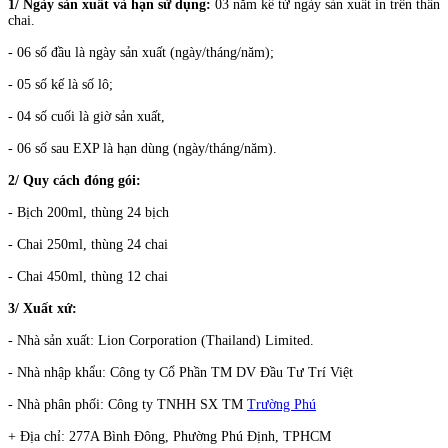
1/ Ngày sản xuất và hạn sử dụng:
03 năm kể từ ngày sản xuất in trên thân
chai.
- 06 số đầu là ngày sản xuất (ngày/tháng/năm);
- 05 số kế là số lô;
- 04 số cuối là giờ sản xuất,
- 06 số sau EXP là hạn dùng (ngày/tháng/năm).
2/ Quy cách đóng gói:
- Bịch 200ml, thùng 24 bịch
- Chai 250ml, thùng 24 chai
- Chai 450ml, thùng 12 chai
3/ Xuất xứ:
- Nhà sản xuất: Lion Corporation (Thailand) Limited.
- Nhà nhập khẩu: Công ty Cổ Phần TM DV Đầu Tư Trí Việt
- Nhà phân phối: Công ty TNHH SX TM
Trường Phú
+ Địa chỉ: 277A Bình Đông, Phường Phú Định, TPHCM