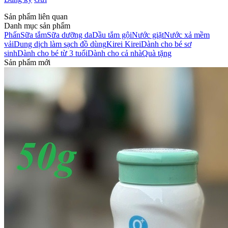
Sản phẩm liên quan
Danh mục sản phẩm
Phấn
Sữa tắm
Sữa dưỡng da
Dầu tắm gội
Nước giặt
Nước xả mềm
vải
Dung dịch làm sạch đồ dùng
Kirei Kirei
Dành cho bé sơ
sinh
Dành cho bé từ 3 tuổi
Dành cho cả nhà
Quà tặng
Sản phẩm mới