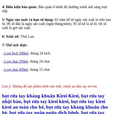
4/ Điều kiện bảo quản:
Bảo quản ở nhiệt độ thường tránh ánh sáng trực
tiếp.
5/ Ngày sản xuất và hạn sử dụng:
03 năm kể từ ngày sản xuất in trên bao
bì, 06 số đầu là ngày sản xuất (ngày/tháng/năm), 05 số kế là số lô, 04 số
cuối là giờ sản xuất.
6/ Xuất xứ:
Thái Lan.
7/ Thể tích thực:
-
Loại bịch 200ml
,
thùng 24 bịch
-
Loại chai 250ml,
thùng 24 chai
-
Loại chai 450ml
,
thùng 12 chai
Lưu ý: Không để sản phẩm dính vào mắt, tránh xa tầm tay trẻ em.
bọt rửa tay kháng khuẩn Kirei Kirei, bọt rửa tay
nhật bản, bọt rửa tay kirei kirei, bọt rửa tay kirei
kirei an toàn cho bé, bọt rửa tay kháng khuẩn cho
bé, bọt rửa tay ngăn ngừa dịch bệnh, bọt rửa tay