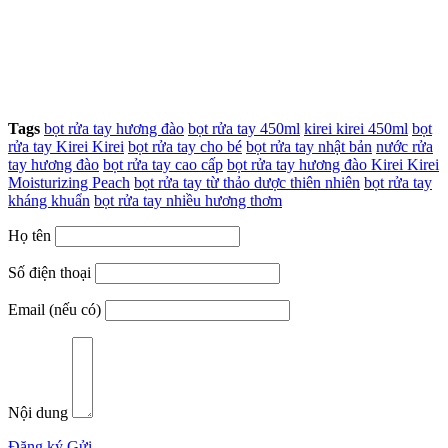
Tags
bọt rửa tay hương đào
bọt rửa tay 450ml
kirei kirei 450ml
bọt
rửa tay Kirei Kirei
bọt rửa tay cho bé
bọt rửa tay nhật bản
nước rửa
tay hương đào
bọt rửa tay cao cấp
bọt rửa tay hương đào Kirei Kirei
Moisturizing Peach
bọt rửa tay từ thảo dược thiên nhiên
bọt rửa tay
kháng khuẩn
bọt rửa tay nhiều hương thơm
Họ tên
Số điện thoại
Email (nếu có)
Nội dung
Đăng ký
Gửi