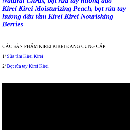
Natural Citrus, bọt rửa tay hương đào
Kirei Kirei Moisturizing Peach, bọt rửa tay
hương dâu tằm Kirei Kirei Nourishing
Berries
CÁC SẢN PHẨM KIREI
KIREI ĐANG CUNG CẤP:
1/
Sữa tắm Kirei Kirei
2/
Bọt rửa tay Kirei Kirei