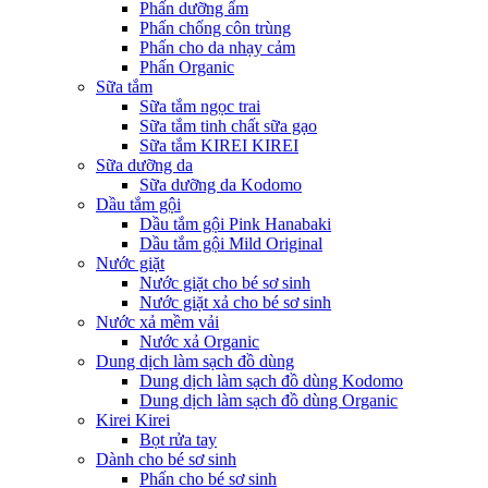
Phấn dưỡng ẩm
Phấn chống côn trùng
Phấn cho da nhạy cảm
Phấn Organic
Sữa tắm
Sữa tắm ngọc trai
Sữa tắm tinh chất sữa gạo
Sữa tắm KIREI KIREI
Sữa dưỡng da
Sữa dưỡng da Kodomo
Dầu tắm gội
Dầu tắm gội Pink Hanabaki
Dầu tắm gội Mild Original
Nước giặt
Nước giặt cho bé sơ sinh
Nước giặt xả cho bé sơ sinh
Nước xả mềm vải
Nước xả Organic
Dung dịch làm sạch đồ dùng
Dung dịch làm sạch đồ dùng Kodomo
Dung dịch làm sạch đồ dùng Organic
Kirei Kirei
Bọt rửa tay
Dành cho bé sơ sinh
Phấn cho bé sơ sinh