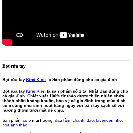
Bọt rửa tay
s
Bọt rửa tay
Kirei Kirei
là
ản phẩm dùng cho cả gia đình
Bọt rửa tay
Kirei Kirei
là sản phẩm số 1 tại Nhật Bản dùng cho
cả gia đình. Chiết xuất 100% từ thảo dược thiên nhiên chứa
thành phần kháng khuẩn, bảo vệ cả gia đình trong mùa dịch
cúm cũng như sinh hoạt hàng ngày với bàn tay sạch sẽ với
hương thơm tươi mát dễ chịu.
Sản phẩm có 6 mùi hương:
dâu tằm
,
chanh
,
đào
,
lavender
,
nho
,
hoa anh thảo