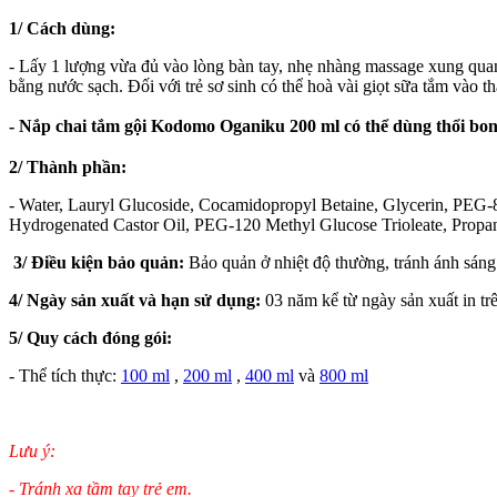
1/ Cách dùng:
- Lấy 1 lượng vừa đủ vào lòng bàn tay, nhẹ nhàng massage xung quanh 
bằng nước sạch. Đối với trẻ sơ sinh có thể hoà vài giọt sữa tắm vào t
- Nắp chai tắm gội Kodomo Oganiku 200 ml có thể dùng thổi bong
2/ Thành phần:
- Water, Lauryl Glucoside, Cocamidopropyl Betaine, Glycerin, PEG-
Hydrogenated Castor Oil, PEG-120 Methyl Glucose Trioleate, Propane
3/ Điều kiện bảo quản:
Bảo quản ở nhiệt độ thường, tránh ánh sáng 
4/ Ngày sản xuất và hạn sử dụng:
03 năm kể từ ngày sản xuất in trê
5/ Quy cách đóng gói:
- Thể tích thực:
100 ml
,
200 ml
,
400 ml
và
800 ml
Lưu ý:
- Tránh xa tầm tay trẻ em.