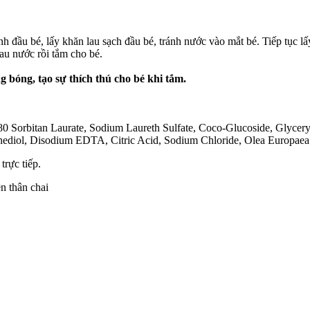
đầu bé, lấy khăn lau sạch đầu bé, tránh nước vào mắt bé. Tiếp tục lấy
hau nước rồi tắm cho bé.
 bóng, tạo sự thích thú cho bé khi tắm.
80 Sorbitan Laurate, Sodium Laureth Sulfate, Coco-Glucoside, Glycer
diol, Disodium EDTA, Citric Acid, Sodium Chloride, Olea Europaea Fr
trực tiếp.
n thân chai