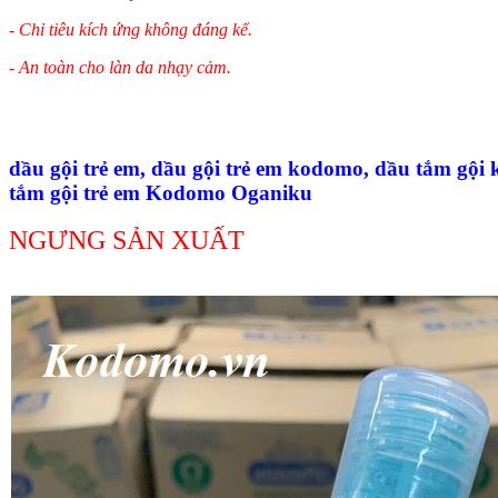
- Chỉ tiêu kích ứng không đáng kể.
- An toàn cho làn da nhạy cảm.
dầu gội trẻ em, dầu gội trẻ em kodomo, dầu tắm gội 
tắm gội trẻ em Kodomo Oganiku
NGƯNG SẢN XUẤT