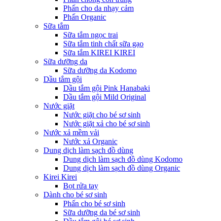
Phấn cho da nhạy cảm
Phấn Organic
Sữa tắm
Sữa tắm ngọc trai
Sữa tắm tinh chất sữa gạo
Sữa tắm KIREI KIREI
Sữa dưỡng da
Sữa dưỡng da Kodomo
Dầu tắm gội
Dầu tắm gội Pink Hanabaki
Dầu tắm gội Mild Original
Nước giặt
Nước giặt cho bé sơ sinh
Nước giặt xả cho bé sơ sinh
Nước xả mềm vải
Nước xả Organic
Dung dịch làm sạch đồ dùng
Dung dịch làm sạch đồ dùng Kodomo
Dung dịch làm sạch đồ dùng Organic
Kirei Kirei
Bọt rửa tay
Dành cho bé sơ sinh
Phấn cho bé sơ sinh
Sữa dưỡng da bé sơ sinh