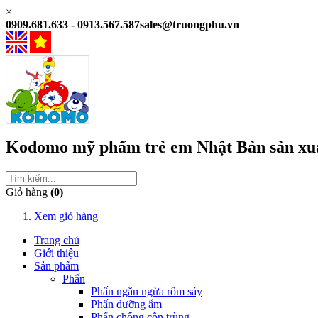
×
0909.681.633 - 0913.567.587
sales@truongphu.vn
Kodomo
mỹ phẩm trẻ em
Nhật Bản
sản xu
Giỏ hàng
(0)
Xem giỏ hàng
Trang chủ
Giới thiệu
Sản phẩm
Phấn
Phấn ngăn ngừa rôm sảy
Phấn dưỡng ẩm
Phấn chống côn trùng