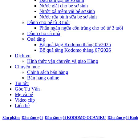
Dầu tắm gội bé sơ sinh
Nước giặt cho bé sơ sinh
Nước xả mềm vải bé sơ sinh
Nước rửa bình sữa bé sơ sinh
Dành cho bé từ 3 tuổi
Phấn ngăn ngừa côn trùng cho trẻ từ 3 tuổi
Dành cho cả nhà
Quà tặng
Bộ quà tặng Kodomo tháng 05/2025
Bộ quà tặng Kodomo tháng 07/2026
Dịch vụ
Hình thức vận chuyển và giao Hàng
Chuyên mục
Chính sách bán hàng
Bán hàng online
Tin tức
Góc Tư Vấn
Mẹ và bé
Video clip
Liên hệ
Sản phẩm
Dầu tắm gội
Dầu tắm gội KODOMO OGANIKU
Dầu tắm gội Kod