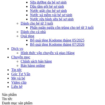
Sữa dưỡng da bé sơ sinh
Dầu tắm gội bé sơ sinh
Nước giặt cho bé sơ sinh
Nước xả mềm vải bé sơ sinh
Nước rửa bình sữa bé sơ sinh
Dành cho bé từ 3 tuổi
Phấn ngăn ngừa côn trùng cho trẻ từ 3 tuổi
Dành cho cả nhà
Quà tặng
Bộ quà tặng Kodomo tháng 05/2025
Bộ quà tặng Kodomo tháng 07/2026
Dịch vụ
Hình thức vận chuyển và giao Hàng
Chuyên mục
Chính sách bán hàng
Bán hàng online
Tin tức
Góc Tư Vấn
Mẹ và bé
Video clip
Liên hệ
Sản phẩm
Tin tức
Danh mục sản phẩm