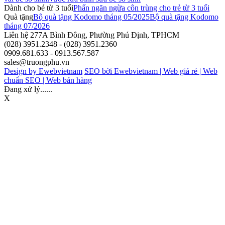
Dành cho bé từ 3 tuổi
Phấn ngăn ngừa côn trùng cho trẻ từ 3 tuổi
Quà tặng
Bộ quà tặng Kodomo tháng 05/2025
Bộ quà tặng Kodomo
tháng 07/2026
Liên hệ
277A Bình Đông, Phường Phú Định, TPHCM
(028) 3951.2348 - (028) 3951.2360
0909.681.633 - 0913.567.587
sales@truongphu.vn
Design by Ewebvietnam
SEO bời Ewebvietnam |
Web giá rẻ |
Web
chuẩn SEO |
Web bán hàng
Đang xử lý......
X