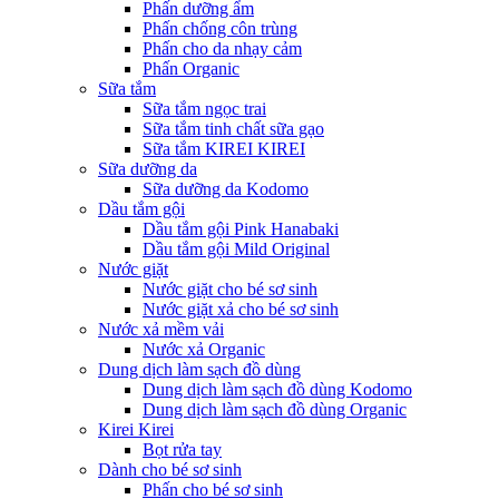
Phấn dưỡng ẩm
Phấn chống côn trùng
Phấn cho da nhạy cảm
Phấn Organic
Sữa tắm
Sữa tắm ngọc trai
Sữa tắm tinh chất sữa gạo
Sữa tắm KIREI KIREI
Sữa dưỡng da
Sữa dưỡng da Kodomo
Dầu tắm gội
Dầu tắm gội Pink Hanabaki
Dầu tắm gội Mild Original
Nước giặt
Nước giặt cho bé sơ sinh
Nước giặt xả cho bé sơ sinh
Nước xả mềm vải
Nước xả Organic
Dung dịch làm sạch đồ dùng
Dung dịch làm sạch đồ dùng Kodomo
Dung dịch làm sạch đồ dùng Organic
Kirei Kirei
Bọt rửa tay
Dành cho bé sơ sinh
Phấn cho bé sơ sinh