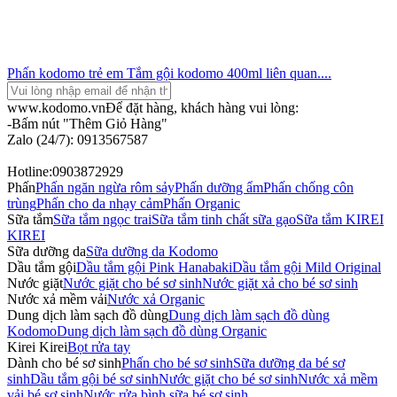
Phấn kodomo trẻ em
Tắm gội kodomo 400ml
liên quan....
www.kodomo.vn
Để đặt hàng, khách hàng vui lòng:
-Bấm nút "Thêm Giỏ Hàng"
Zalo (24/7): 0913567587
Hotline:0903872929
Phấn
Phấn ngăn ngừa rôm sảy
Phấn dưỡng ẩm
Phấn chống côn
trùng
Phấn cho da nhạy cảm
Phấn Organic
Sữa tắm
Sữa tắm ngọc trai
Sữa tắm tinh chất sữa gạo
Sữa tắm KIREI
KIREI
Sữa dưỡng da
Sữa dưỡng da Kodomo
Dầu tắm gội
Dầu tắm gội Pink Hanabaki
Dầu tắm gội Mild Original
Nước giặt
Nước giặt cho bé sơ sinh
Nước giặt xả cho bé sơ sinh
Nước xả mềm vải
Nước xả Organic
Dung dịch làm sạch đồ dùng
Dung dịch làm sạch đồ dùng
Kodomo
Dung dịch làm sạch đồ dùng Organic
Kirei Kirei
Bọt rửa tay
Dành cho bé sơ sinh
Phấn cho bé sơ sinh
Sữa dưỡng da bé sơ
sinh
Dầu tắm gội bé sơ sinh
Nước giặt cho bé sơ sinh
Nước xả mềm
vải bé sơ sinh
Nước rửa bình sữa bé sơ sinh