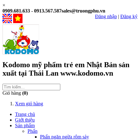
×
0909.681.633 - 0913.567.587
sales@truongphu.vn
Đăng nhập
|
Đăng ký
Kodomo
mỹ phẩm trẻ em
Nhật Bản
sản
xuất tại
Thái Lan
www.kodomo.vn
Giỏ hàng
(0)
Xem giỏ hàng
Trang chủ
Giới thiệu
Sản phẩm
Phấn
Phấn ngăn ngừa rôm sảy