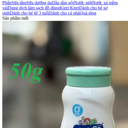
Phấn
Sữa tắm
Sữa dưỡng da
Dầu tắm gội
Nước giặt
Nước xả mềm
vải
Dung dịch làm sạch đồ dùng
Kirei Kirei
Dành cho bé sơ
sinh
Dành cho bé từ 3 tuổi
Dành cho cả nhà
Quà tặng
Sản phẩm mới